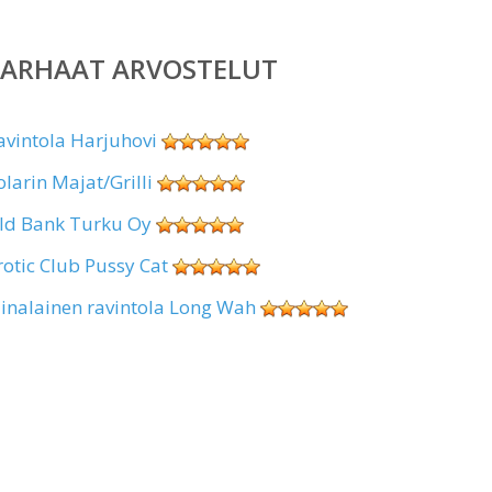
PARHAAT ARVOSTELUT
avintola Harjuhovi
olarin Majat/Grilli
ld Bank Turku Oy
rotic Club Pussy Cat
iinalainen ravintola Long Wah