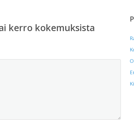
ai kerro kokemuksista
R
K
O
E
K