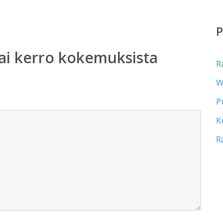
ai kerro kokemuksista
R
W
P
K
R