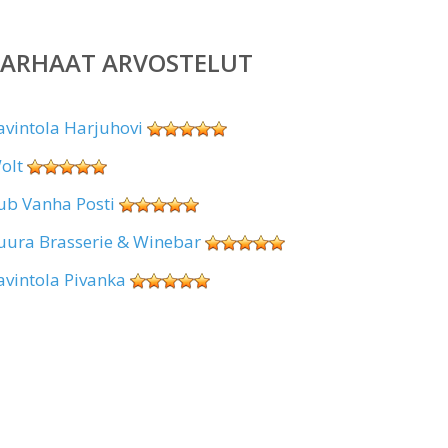
PARHAAT ARVOSTELUT
avintola Harjuhovi
olt
ub Vanha Posti
uura Brasserie & Winebar
avintola Pivanka