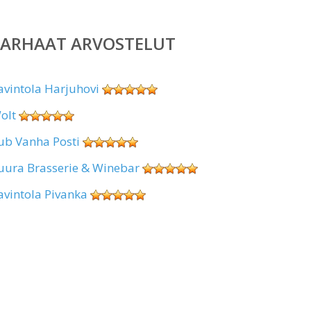
PARHAAT ARVOSTELUT
avintola Harjuhovi
olt
ub Vanha Posti
uura Brasserie & Winebar
avintola Pivanka