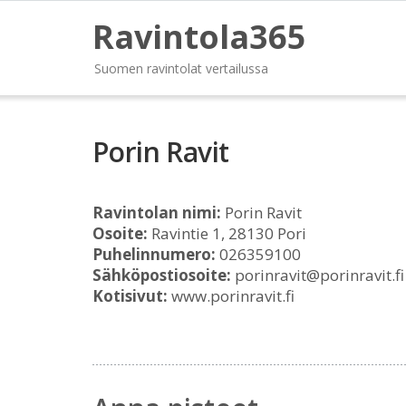
Ravintola365
Suomen ravintolat vertailussa
Porin Ravit
Ravintolan nimi:
Porin Ravit
Osoite:
Ravintie 1, 28130 Pori
Puhelinnumero:
026359100
Sähköpostiosoite:
porinravit@porinravit.fi
Kotisivut:
www.porinravit.fi