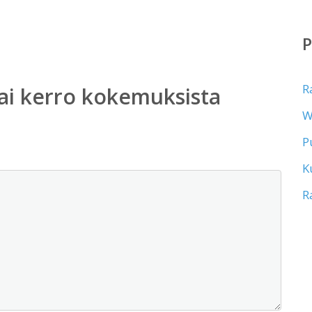
R
ai kerro kokemuksista
W
P
K
R