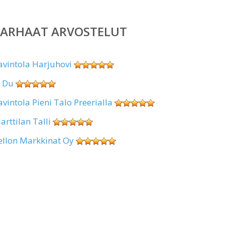
PARHAAT ARVOSTELUT
avintola Harjuhovi
i Du
avintola Pieni Talo Preerialla
arttilan Talli
ellon Markkinat Oy