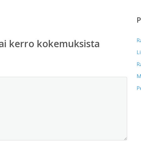
R
ai kerro kokemuksista
L
R
M
P