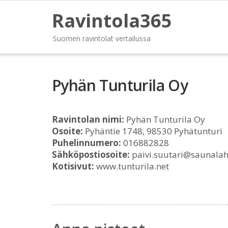
Ravintola365
Suomen ravintolat vertailussa
Pyhän Tunturila Oy
Ravintolan nimi:
Pyhän Tunturila Oy
Osoite:
Pyhäntie 1748, 98530 Pyhätunturi
Puhelinnumero:
016882828
Sähköpostiosoite:
paivi.suutari@saunalaht
Kotisivut:
www.tunturila.net