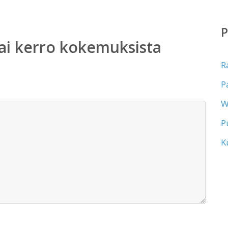
ai kerro kokemuksista
R
P
W
P
K