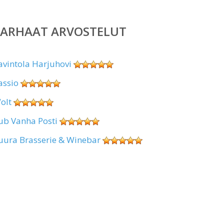
PARHAAT ARVOSTELUT
avintola Harjuhovi
assio
olt
ub Vanha Posti
uura Brasserie & Winebar