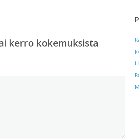
R
ai kerro kokemuksista
J
L
R
M