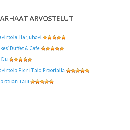
PARHAAT ARVOSTELUT
avintola Harjuhovi
okes’ Buffet & Cafe
i Du
avintola Pieni Talo Preerialla
arttilan Talli