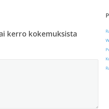
R
ai kerro kokemuksista
W
P
K
R