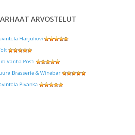
PARHAAT ARVOSTELUT
avintola Harjuhovi
olt
ub Vanha Posti
uura Brasserie & Winebar
avintola Pivanka