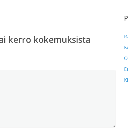
R
ai kerro kokemuksista
K
O
E
K