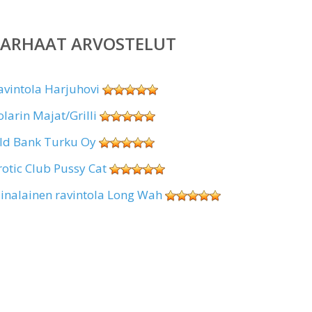
PARHAAT ARVOSTELUT
avintola Harjuhovi
olarin Majat/Grilli
ld Bank Turku Oy
rotic Club Pussy Cat
iinalainen ravintola Long Wah