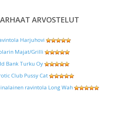
PARHAAT ARVOSTELUT
avintola Harjuhovi
olarin Majat/Grilli
ld Bank Turku Oy
rotic Club Pussy Cat
iinalainen ravintola Long Wah