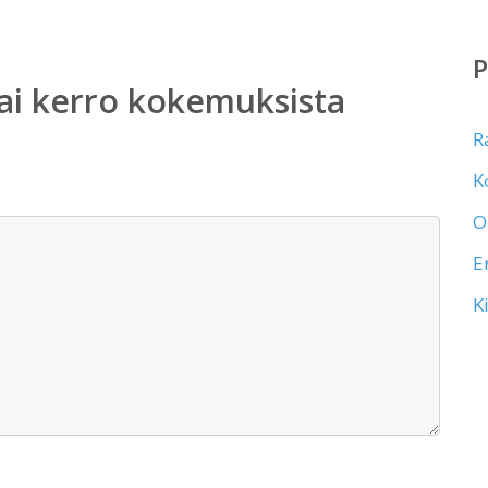
ai kerro kokemuksista
R
K
O
E
K