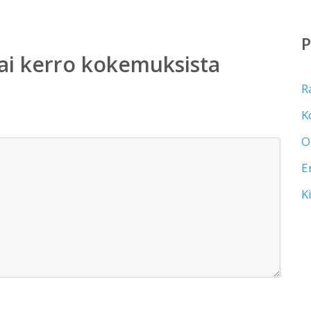
ai kerro kokemuksista
R
K
O
E
K