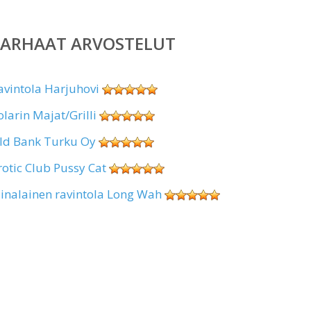
PARHAAT ARVOSTELUT
avintola Harjuhovi
olarin Majat/Grilli
ld Bank Turku Oy
rotic Club Pussy Cat
iinalainen ravintola Long Wah