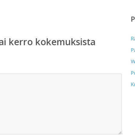
R
ai kerro kokemuksista
P
W
P
K