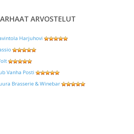
PARHAAT ARVOSTELUT
avintola Harjuhovi
assio
olt
ub Vanha Posti
uura Brasserie & Winebar