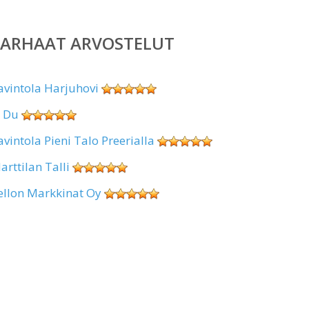
PARHAAT ARVOSTELUT
avintola Harjuhovi
i Du
avintola Pieni Talo Preerialla
arttilan Talli
ellon Markkinat Oy