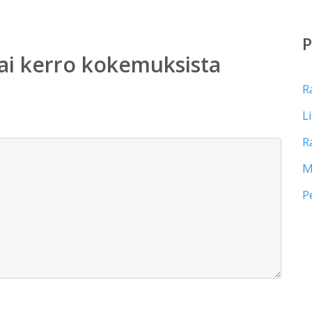
ai kerro kokemuksista
R
L
R
M
P