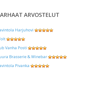
PARHAAT ARVOSTELUT
avintola Harjuhovi
olt
ub Vanha Posti
uura Brasserie & Winebar
avintola Pivanka