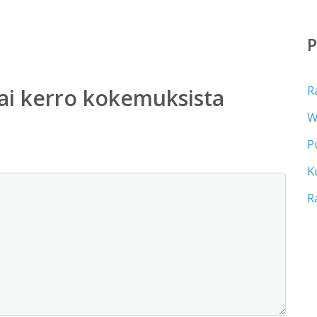
R
ai kerro kokemuksista
W
P
K
R