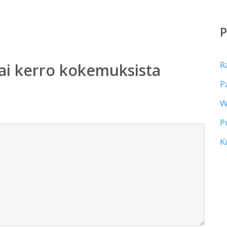
R
ai kerro kokemuksista
P
W
P
K