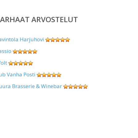
PARHAAT ARVOSTELUT
avintola Harjuhovi
assio
olt
ub Vanha Posti
uura Brasserie & Winebar