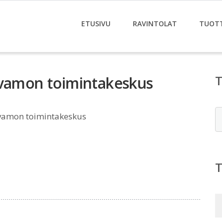
ETUSIVU
RAVINTOLAT
TUOT
ivamon toimintakeskus
E
ivamon toimintakeskus