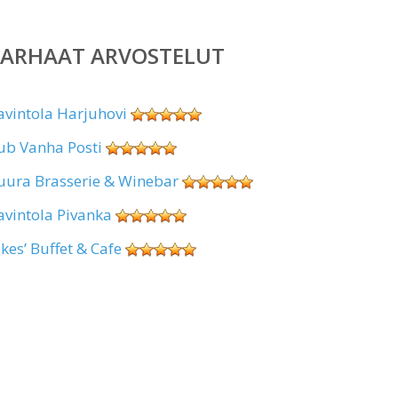
PARHAAT ARVOSTELUT
avintola Harjuhovi
ub Vanha Posti
uura Brasserie & Winebar
avintola Pivanka
okes’ Buffet & Cafe