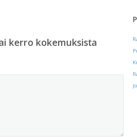
R
ai kerro kokemuksista
P
K
R
J