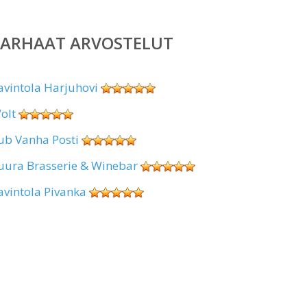
PARHAAT ARVOSTELUT
avintola Harjuhovi
olt
ub Vanha Posti
uura Brasserie & Winebar
avintola Pivanka