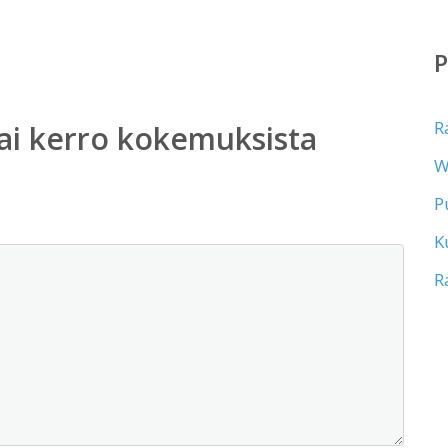
R
ai kerro kokemuksista
W
P
K
R