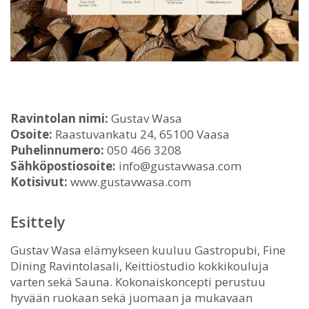
Ravintolan nimi:
Gustav Wasa
Osoite:
Raastuvankatu 24, 65100 Vaasa
Puhelinnumero:
050 466 3208
Sähköpostiosoite:
info@gustavwasa.com
Kotisivut:
www.gustavwasa.com
Esittely
Gustav Wasa elämykseen kuuluu Gastropubi, Fine
Dining Ravintolasali, Keittiöstudio kokkikouluja
varten sekä Sauna. Kokonaiskoncepti perustuu
hyvään ruokaan sekä juomaan ja mukavaan