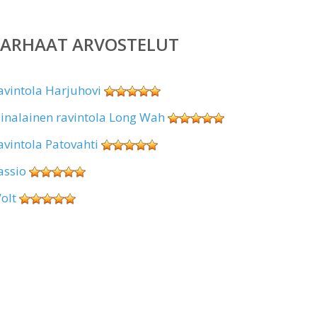
PARHAAT ARVOSTELUT
avintola Harjuhovi
iinalainen ravintola Long Wah
avintola Patovahti
assio
olt