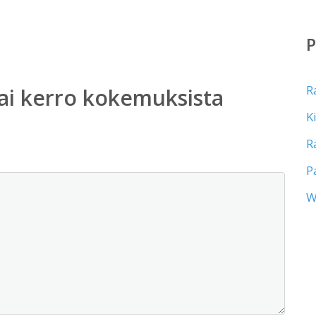
R
ai kerro kokemuksista
K
R
P
W