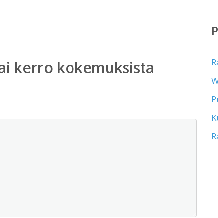
R
ai kerro kokemuksista
W
P
K
R