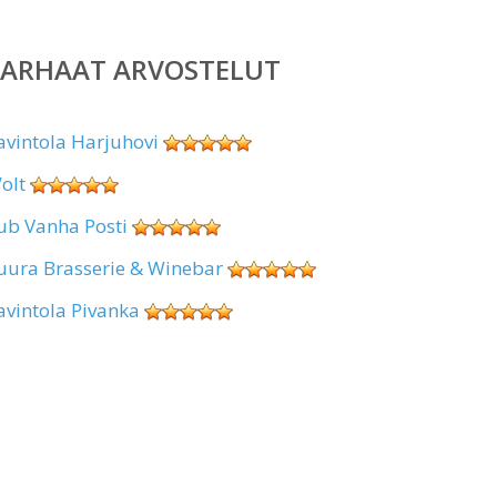
PARHAAT ARVOSTELUT
avintola Harjuhovi
olt
ub Vanha Posti
uura Brasserie & Winebar
avintola Pivanka