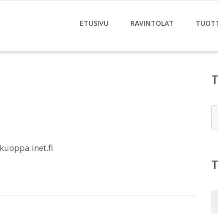
ETUSIVU
RAVINTOLAT
TUOT
E
uoppa.inet.fi