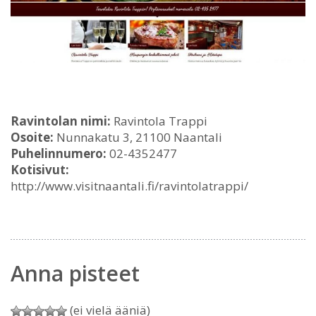
Ravintolan nimi:
Ravintola Trappi
Osoite:
Nunnakatu 3, 21100 Naantali
Puhelinnumero:
02-4352477
Kotisivut:
http://www.visitnaantali.fi/ravintolatrappi/
Anna pisteet
(ei vielä ääniä)