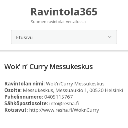
Ravintola365
Suomen ravintolat vertailussa
Wok’ n’ Curry Messukeskus
Ravintolan nimi:
Wok’n’Curry Messukeskus
Osoite:
Messukeskus, Messuaukio 1, 00520 Helsinki
Puhelinnumero:
0405115767
Sähköpostiosoite:
info@resha.fi
Kotisivut:
http://www.resha.fi/WoknCurry