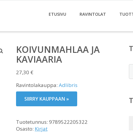
ETUSIVU
RAVINTOLAT
TUOT
KOIVUNMAHLAA JA
KAVIAARIA
E
27,30
€
Ravintolakauppa:
Adlibris
SIIRRY KAUPPAAN »
Tuotetunnus:
9789522205322
Osasto:
Kirjat