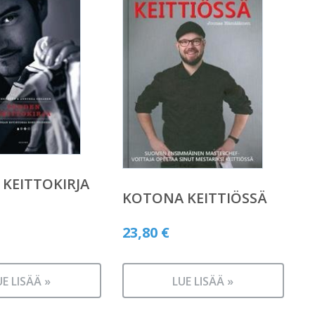
KEITTOKIRJA
KOTONA KEITTIÖSSÄ
23,80
€
UE LISÄÄ »
LUE LISÄÄ »