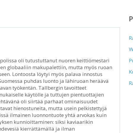
R
W
olissa oli tutustuttanut nuoren keittiömestari
P
jen globaaliin makupalettiin, mutta myös ruoan
K
kseen. Lontoosta löytyi myös palava innostus
a. Suomessa puhdas luonto ja lähiruoan heräävä
R
avan työkentän. Tallbergin tavoitteet
kaiselle käytölle ja tuttujen pientuottajien
ehtävänä oli siirtää parhaat ominaisuudet
tavat hienostuneita, mutta usein pelkistettyjä
issä ilmainen luonnontuote yhtä arvokas kuin
tyksen kunnioittaminen: siksi kaviaarikin
devesiä kierrättämällä ja ilman