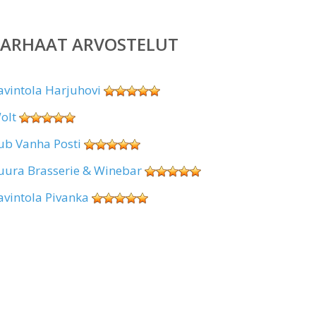
PARHAAT ARVOSTELUT
avintola Harjuhovi
olt
ub Vanha Posti
uura Brasserie & Winebar
avintola Pivanka