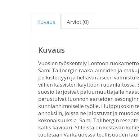
Kuvaus
Arviot (0)
Kuvaus
Vuosien työskentely Lontoon ruokametrop
Sami Tallbergin raaka-aineiden ja maku
pelkistettyyn ja hellävaraiseen valmistu
villien kasvisten käyttöön ruoanlaitoss
suosio tarjosivat paluumuuttajalle haast
perustuivat luonnon aarteiden sesonginmu
kunnianhimoiselle työlle. Huippukokin t
annoksiin, joissa ne jalostuvat ja muodos
kokonaisuuksia. Sami Tallbergin resepte
kallis kaviaari. Yhteistä on kestävän kehi
tuotetaan Varkaudessa teollisuuden lauh