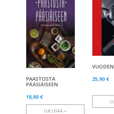
VUODEN 
PAASTOSTA
25,90
€
PÄÄSIÄISEEN
18,80
€
L
LUE LISÄÄ »